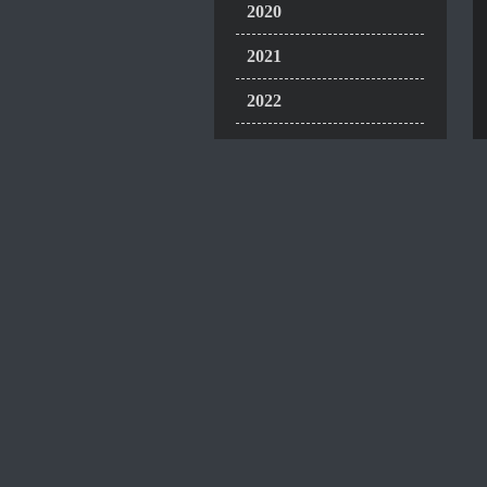
2020
2021
2022
2023
2024
2025
Helitreffen MFC-
Ohlsdorf
26.04.2025
Helitreffen UMFC-
Gnas 02-03.05.2025
Helitreffen MFC-