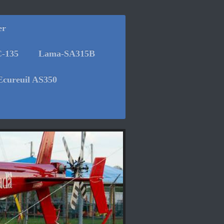
er
-135
Lama-SA315B
Ecureuil AS350